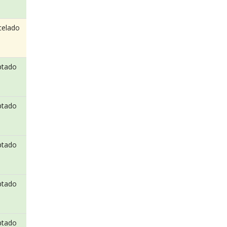
celado
ptado
ptado
ptado
ptado
ptado