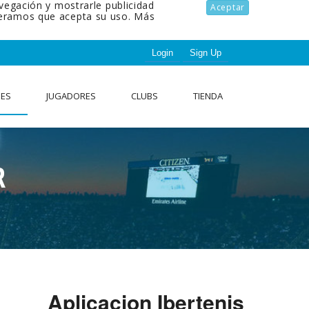
avegación y mostrarle publicidad
Aceptar
ideramos que acepta su uso.
Más
Login
Sign Up
NES
JUGADORES
CLUBS
TIENDA
R
Aplicacion Ibertenis