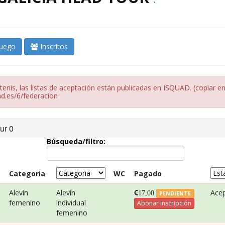
juego
Inscritos
tenis, las listas de aceptación están publicadas en ISQUAD. (copiar e
ad.es/6/federacion
ur 0
Búsqueda/filtro:
Categoria
WC
Pagado
Alevín
Alevín
Ace
17,00
PENDIENTE
femenino
individual
Abonar inscripción
femenino