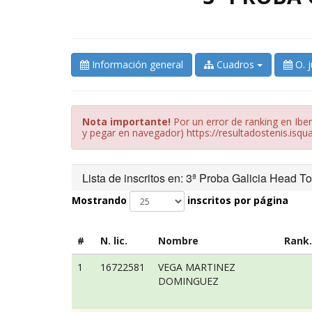
Información general
Cuadros
O. 
Nota importante!
Por un error de ranking en Iber
y pegar en navegador) https://resultadostenis.isqu
Lista de inscritos en: 3ª Proba Galicia Head To
Mostrando
inscritos por página
#
N. lic.
Nombre
Rank.
1
16722581
VEGA MARTINEZ
DOMINGUEZ