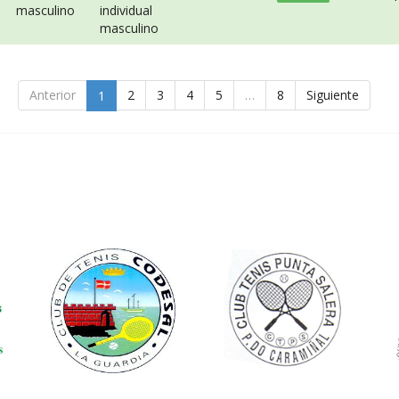
masculino
individual
masculino
Anterior
2
3
4
5
…
8
Siguiente
1