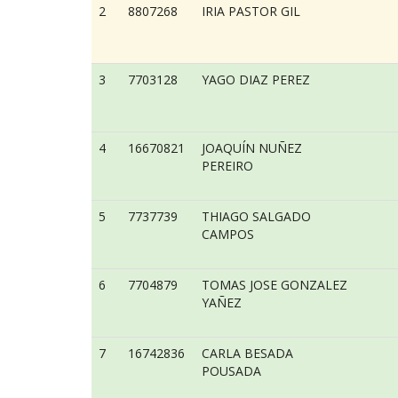
2
8807268
IRIA PASTOR GIL
3
7703128
YAGO DIAZ PEREZ
4
16670821
JOAQUÍN NUÑEZ
PEREIRO
5
7737739
THIAGO SALGADO
CAMPOS
6
7704879
TOMAS JOSE GONZALEZ
YAÑEZ
7
16742836
CARLA BESADA
POUSADA