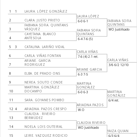
1
1
LAURA. LÓPEZ GONZÁLEZ
LAURA LÓPEZ
2
CLARA. JUSTO PRIETO
FABIANA SOFIA
6-0 6-1
QUINTANS
FABIANA SOFIA. QUINTANS
3
VÁSQUEZ
WO Justificado
FABIANA SOFIA
CAYETANA. BLANCO
QUINTANS
4
ANTESOLA
6-4 7-6 (5)
5
3
CATALINA. LARIÑO VIDAL
CARLA VIÑAS
6
CARLA. VIÑAS FONTAN
7-6 (4) 2.1 ret.
CARLA VIÑAS
ARIANE. GARCIA
7
RODRIGUEZ
3/6 6/2 12/10
ARIANE GARCIA
8
ELBA. DE PRADO ONS
6-3 7-5
9
NEREA. SOUTO CONDE
MARTINA
MARTINA. GONZÁLEZ
GONZÁLEZ
10
DOCAMPO
MARTINA
6-0 6-3
GONZÁLEZ
11
SARA. GOYANES POMBO
6/4 ret.
ARIADNA PAZOS
12
4
ARIADNA. PAZOS CRESPO
W.O
CLAUDIA . RIVEIRO
13
BERMÚDEZ
CLAUDIA RIVEIRO
14
NOELA. LOIS OUTEIRAL
WO Justificado
YAIZA QUIAN
15
LEIRE. VAZQUEZ RODICIO
6/3 6/4