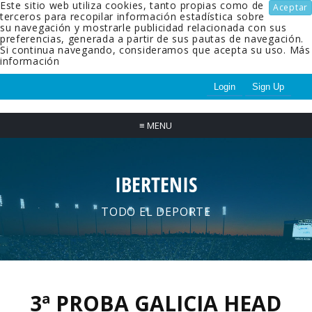
Este sitio web utiliza cookies, tanto propias como de
Aceptar
terceros para recopilar información estadística sobre
su navegación y mostrarle publicidad relacionada con sus
preferencias, generada a partir de sus pautas de navegación.
Si continua navegando, consideramos que acepta su uso.
Más
información
Login
Sign Up
≡
MENU
IBERTENIS
TODO EL DEPORTE
3ª PROBA GALICIA HEAD