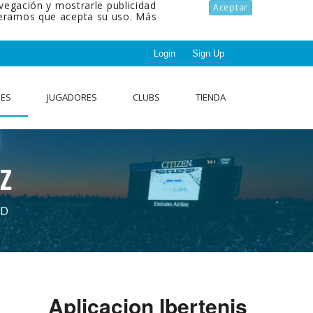
avegación y mostrarle publicidad
Aceptar
ideramos que acepta su uso.
Más
Login
Sign Up
NES
JUGADORES
CLUBS
TIENDA
Z
AD
Aplicacion Ibertenis