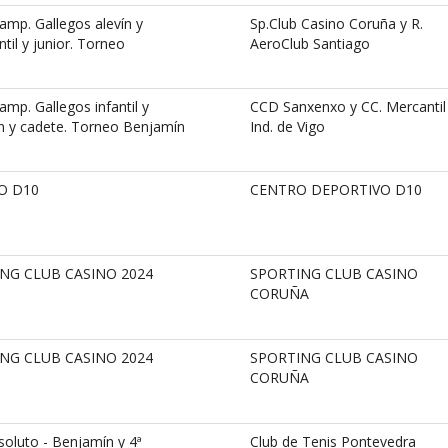
mp. Gallegos alevín y
Sp.Club Casino Coruña y R.
til y junior. Torneo
AeroClub Santiago
p. Gallegos infantil y
CCD Sanxenxo y CC. Mercantil
ín y cadete. Torneo Benjamín
Ind. de Vigo
O D10
CENTRO DEPORTIVO D10
NG CLUB CASINO 2024
SPORTING CLUB CASINO
CORUÑA
NG CLUB CASINO 2024
SPORTING CLUB CASINO
CORUÑA
oluto - Benjamín y 4ª
Club de Tenis Pontevedra