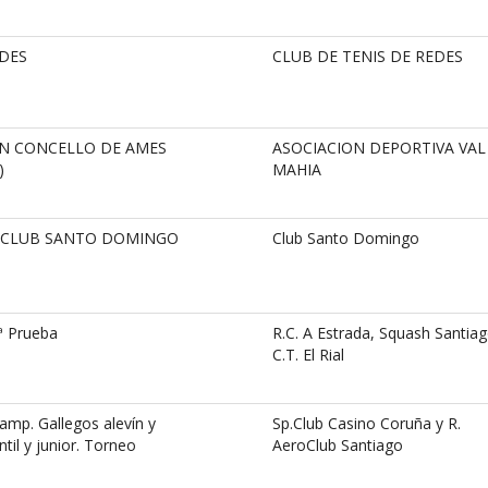
EDES
CLUB DE TENIS DE REDES
OÁN CONCELLO DE AMES
ASOCIACION DEPORTIVA VAL
)
MAHIA
5 CLUB SANTO DOMINGO
Club Santo Domingo
ª Prueba
R.C. A Estrada, Squash Santiag
C.T. El Rial
mp. Gallegos alevín y
Sp.Club Casino Coruña y R.
til y junior. Torneo
AeroClub Santiago