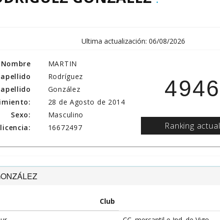
Ultima actualización: 06/08/2026
Nombre
MARTIN
 apellido
Rodríguez
494
apellido
González
imiento:
28 de Agosto de 2014
Sexo:
Masculino
Ranking actua
icencia:
16672497
 GONZÁLEZ
Club
our
CC. mercantil e Ind. de Vigo