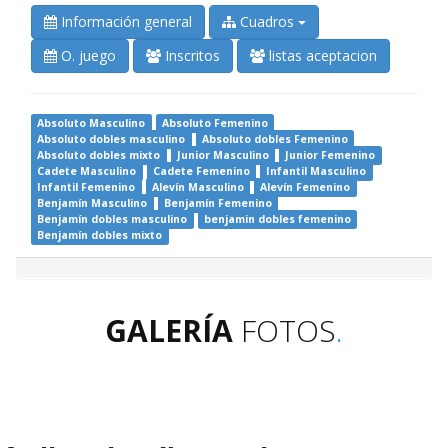
Información general
Cuadros
O. juego
Inscritos
listas aceptacion
Absoluto Masculino
Absoluto Femenino
Absoluto dobles masculino
Absoluto dobles Femenino
Absoluto dobles mixto
Junior Masculino
Junior Femenino
Cadete Masculino
Cadete Femenino
Infantil Masculino
Infantil Femenino
Alevín Masculino
Alevín Femenino
Benjamín Masculino
Benjamín Femenino
Benjamín dobles masculino
benjamin dobles femenino
Benjamín dobles mixto
GALERÍA
FOTOS
.