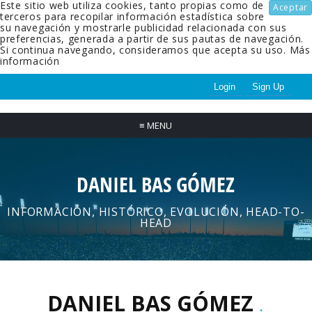
Este sitio web utiliza cookies, tanto propias como de
Aceptar
terceros para recopilar información estadística sobre
su navegación y mostrarle publicidad relacionada con sus
preferencias, generada a partir de sus pautas de navegación.
Si continua navegando, consideramos que acepta su uso.
Más
información
Login
Sign Up
≡
MENU
DANIEL BAS GÓMEZ
INFORMACIÓN, HISTÓRICO, EVOLUCIÓN, HEAD-TO-
HEAD
DANIEL BAS GÓMEZ
.