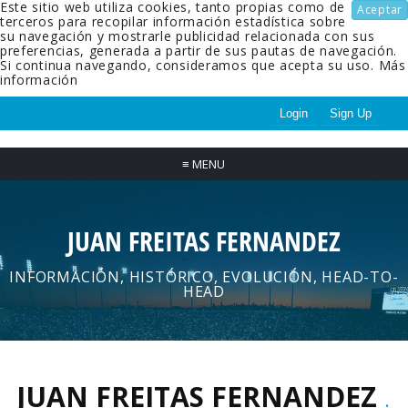
Este sitio web utiliza cookies, tanto propias como de
Aceptar
terceros para recopilar información estadística sobre
su navegación y mostrarle publicidad relacionada con sus
preferencias, generada a partir de sus pautas de navegación.
Si continua navegando, consideramos que acepta su uso.
Más
información
Login
Sign Up
≡
MENU
JUAN FREITAS FERNANDEZ
INFORMACIÓN, HISTÓRICO, EVOLUCIÓN, HEAD-TO-
HEAD
JUAN FREITAS FERNANDEZ
.