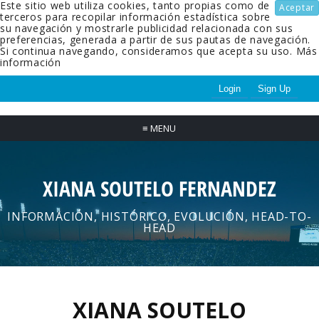
Este sitio web utiliza cookies, tanto propias como de
Aceptar
terceros para recopilar información estadística sobre
su navegación y mostrarle publicidad relacionada con sus
preferencias, generada a partir de sus pautas de navegación.
Si continua navegando, consideramos que acepta su uso.
Más
información
Login
Sign Up
≡
MENU
XIANA SOUTELO FERNANDEZ
INFORMACIÓN, HISTÓRICO, EVOLUCIÓN, HEAD-TO-
HEAD
XIANA SOUTELO