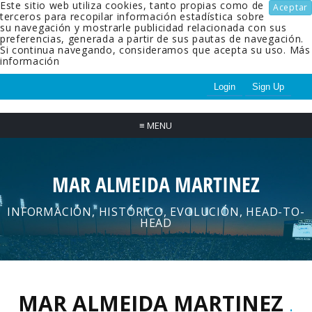
Este sitio web utiliza cookies, tanto propias como de
Aceptar
terceros para recopilar información estadística sobre
su navegación y mostrarle publicidad relacionada con sus
preferencias, generada a partir de sus pautas de navegación.
Si continua navegando, consideramos que acepta su uso.
Más
información
Login
Sign Up
≡
MENU
MAR ALMEIDA MARTINEZ
INFORMACIÓN, HISTÓRICO, EVOLUCIÓN, HEAD-TO-
HEAD
MAR ALMEIDA MARTINEZ
.