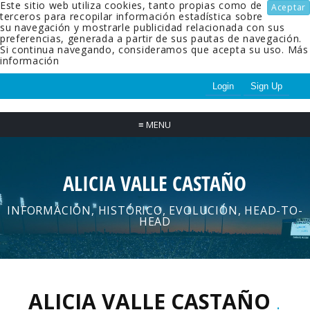
Este sitio web utiliza cookies, tanto propias como de
Aceptar
terceros para recopilar información estadística sobre
su navegación y mostrarle publicidad relacionada con sus
preferencias, generada a partir de sus pautas de navegación.
Si continua navegando, consideramos que acepta su uso.
Más
información
Login
Sign Up
≡
MENU
ALICIA VALLE CASTAÑO
INFORMACIÓN, HISTÓRICO, EVOLUCIÓN, HEAD-TO-
HEAD
ALICIA VALLE CASTAÑO
.