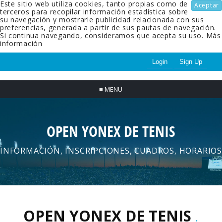
Este sitio web utiliza cookies, tanto propias como de
Aceptar
terceros para recopilar información estadística sobre
su navegación y mostrarle publicidad relacionada con sus
preferencias, generada a partir de sus pautas de navegación.
Si continua navegando, consideramos que acepta su uso.
Más
información
Login
Sign Up
≡
MENU
OPEN YONEX DE TENIS
INFORMACIÓN, INSCRIPCIONES, CUADROS, HORARIOS
OPEN YONEX DE TENIS
.