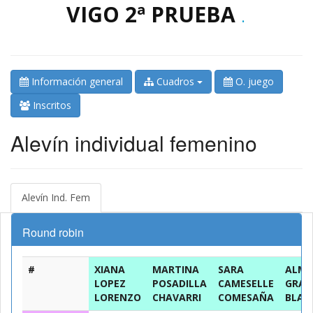
VIGO 2ª PRUEBA
.
Información general
Cuadros
O. juego
Inscritos
Alevín individual femenino
Alevín Ind. Fem
Round robin
#
XIANA
MARTINA
SARA
ALM
LOPEZ
POSADILLA
CAMESELLE
GRAN
LORENZO
CHAVARRI
COMESAÑA
BLAN