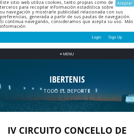
Este sitio web utiliza cookies, tanto propias como de
Aceptar
terceros para recopilar información estadística sobre
su navegación y mostrarle publicidad relacionada con sus
preferencias, generada a partir de sus pautas de navegación.
Si continua navegando, consideramos que acepta su uso.
Más
información
Login
Sign Up
≡
MENU
IBERTENIS
TODO EL DEPORTE
IV CIRCUITO CONCELLO DE