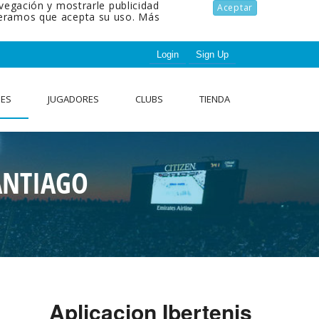
avegación y mostrarle publicidad
Aceptar
ideramos que acepta su uso.
Más
Login
Sign Up
NES
JUGADORES
CLUBS
TIENDA
ANTIAGO
Aplicacion Ibertenis