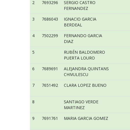
2
7693296
SERGIO CASTRO
FERNANDEZ
3
7686043
IGNACIO GARCIA
BERDEAL
4
7502299
FERNANDO GARCIA
DIAZ
5
RUBÉN BALDOMERO
PUERTA LOURO
6
7689691
ALEJANDRA QUINTANS
CHIVULESCU
7
7651492
CLARA LOPEZ BUENO
8
SANTIAGO VERDE
MARTINEZ
9
7691761
MARIA GARCIA GOMEZ