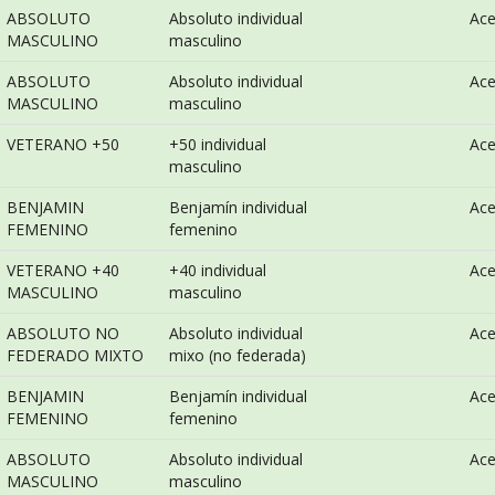
ABSOLUTO
Absoluto individual
Ac
MASCULINO
masculino
ABSOLUTO
Absoluto individual
Ac
MASCULINO
masculino
VETERANO +50
+50 individual
Ac
masculino
BENJAMIN
Benjamín individual
Ac
FEMENINO
femenino
VETERANO +40
+40 individual
Ac
MASCULINO
masculino
ABSOLUTO NO
Absoluto individual
Ac
FEDERADO MIXTO
mixo (no federada)
BENJAMIN
Benjamín individual
Ac
FEMENINO
femenino
ABSOLUTO
Absoluto individual
Ac
MASCULINO
masculino