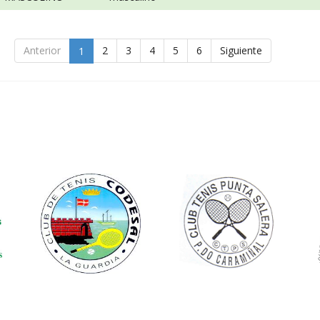
Anterior
2
3
4
5
6
Siguiente
1