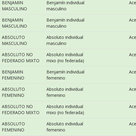
BENJAMIN
Benjamín individual
Ac
MASCULINO
masculino
BENJAMIN
Benjamín individual
Ac
MASCULINO
masculino
ABSOLUTO
Absoluto individual
Ac
MASCULINO
masculino
ABSOLUTO NO
Absoluto individual
Ac
FEDERADO MIXTO
mixo (no federada)
BENJAMIN
Benjamín individual
Ac
FEMENINO
femenino
ABSOLUTO
Absoluto individual
Ac
FEMENINO
femenino
ABSOLUTO NO
Absoluto individual
Ac
FEDERADO MIXTO
mixo (no federada)
ABSOLUTO
Absoluto individual
Ac
FEMENINO
femenino