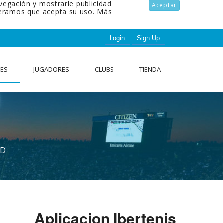
avegación y mostrarle publicidad
Aceptar
ideramos que acepta su uso.
Más
Login
Sign Up
NES
JUGADORES
CLUBS
TIENDA
AD
Aplicacion Ibertenis