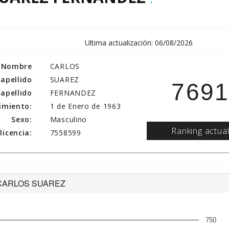
Ultima actualización: 06/08/2026
Nombre
CARLOS
 apellido
SUAREZ
769
apellido
FERNANDEZ
imiento:
1 de Enero de 1963
Sexo:
Masculino
Ranking actua
icencia:
7558599
 de CARLOS SUAREZ
750