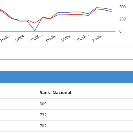
500
P
250
0
07/04…
30/09…
16/02…
06/08…
23/03…
16/06…
13/11…
Rank. Nacional
809
732
702