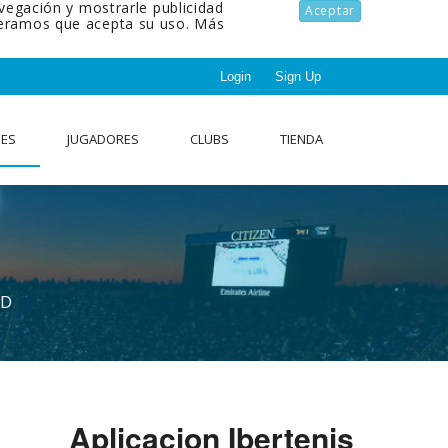
avegación y mostrarle publicidad
Aceptar
ideramos que acepta su uso.
Más
Login
Sign Up
NES
JUGADORES
CLUBS
TIENDA
AD
Aplicacion Ibertenis