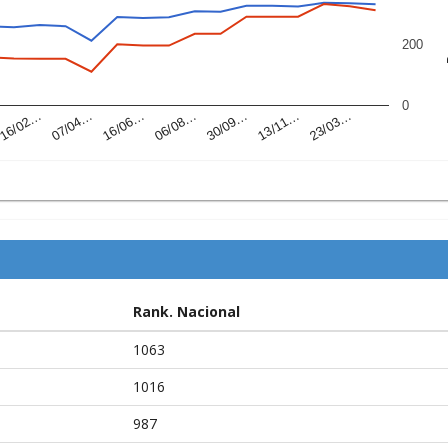
P
200
0
07/04…
30/09…
16/02…
06/08…
23/03…
16/06…
13/11…
Rank. Nacional
1063
1016
987