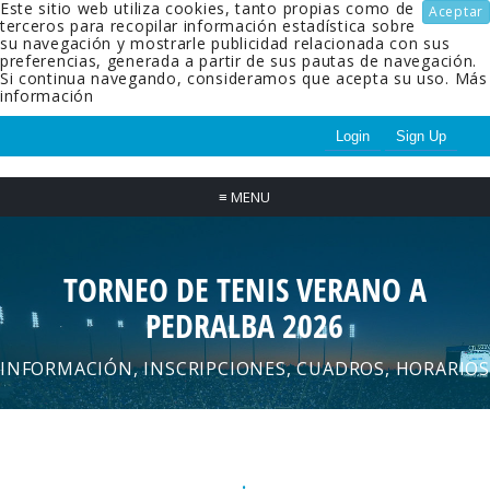
Este sitio web utiliza cookies, tanto propias como de
Aceptar
terceros para recopilar información estadística sobre
su navegación y mostrarle publicidad relacionada con sus
preferencias, generada a partir de sus pautas de navegación.
Si continua navegando, consideramos que acepta su uso.
Más
información
Login
Sign Up
≡
MENU
TORNEO DE TENIS VERANO A
PEDRALBA 2026
INFORMACIÓN, INSCRIPCIONES, CUADROS, HORARIOS
.