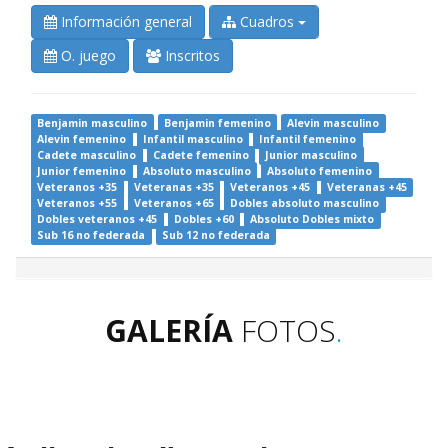
Información general
Cuadros
O. juego
Inscritos
Benjamin masculino
Benjamin femenino
Alevin masculino
Alevin femenino
Infantil masculino
Infantil femenino
Cadete masculino
Cadete femenino
Junior masculino
Junior femenino
Absoluto masculino
Absoluto femenino
Veteranos +35
Veteranas +35
Veteranos +45
Veteranas +45
Veteranos +55
Veteranos +65
Dobles absoluto masculino
Dobles veteranos +45
Dobles +60
Absoluto Dobles mixto
Sub 16 no federada
Sub 12 no federada
GALERÍA
FOTOS
.