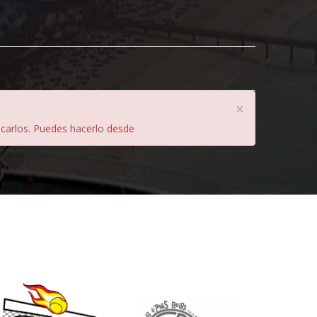
×
licarlos. Puedes hacerlo desde