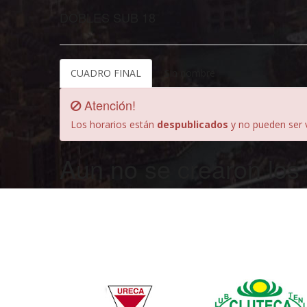
DOBLES SUB 18
CUADRO FINAL
Sin nombre
Atención!
Los horarios están
despublicados
y no pueden ser v
Aun no se crearon los