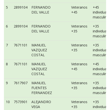
5
2899104
FERNANDO
Veteranos
+45
DEL VALLE
+45
individual
masculino
6
2899104
FERNANDO
Veteranos
+35
DEL VALLE
+35
individual
masculino
7
7671101
MANUEL
Veteranos
+35
VAZQUEZ
+35
individual
COSTAL
masculino
8
7671101
MANUEL
Veteranos
+45
VAZQUEZ
+45
individual
COSTAL
masculino
9
7617907
MANUEL
Veteranos
+35
FUENTES
+35
individual
FERNANDEZ
masculino
10
7573901
ALEJANDRO
Veteranos
+35
VEGA
+35
individual