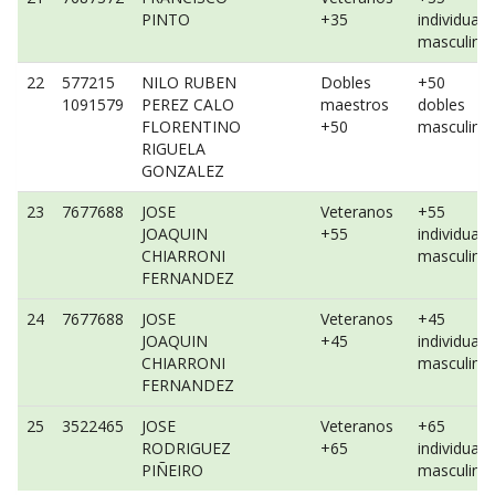
PINTO
+35
individual
masculino
22
577215
NILO RUBEN
Dobles
+50
1091579
PEREZ CALO
maestros
dobles
FLORENTINO
+50
masculino
RIGUELA
GONZALEZ
23
7677688
JOSE
Veteranos
+55
JOAQUIN
+55
individual
CHIARRONI
masculino
FERNANDEZ
24
7677688
JOSE
Veteranos
+45
JOAQUIN
+45
individual
CHIARRONI
masculino
FERNANDEZ
25
3522465
JOSE
Veteranos
+65
RODRIGUEZ
+65
individual
PIÑEIRO
masculino