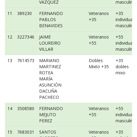
VAZQUEZ
masculino
11
389230
FERNANDO
Veteranos
+35
PABLOS
+35
individual
BENAVIDES
masculino
12
3227346
JAIME
Veteranos
+55
LOUREIRO
+55
individual
VILLAR
masculino
13
7614573
MARIANO
Dobles
+35
MARTINEZ
Mixto +35
dobles
ROTEA
mixo
MARÍA
ASUNCIÓN
DACUÑA
PACHECO
14
3508580
FERNANDO
Veteranos
+55
MEJUTO
+55
individual
PEREZ
masculino
15
7683031
SANTOS
Veteranos
+35