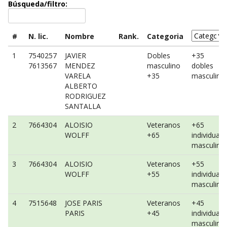
Búsqueda/filtro:
#
N. lic.
Nombre
Rank.
Categoria
1
7540257
JAVIER
Dobles
+35
7613567
MENDEZ
masculino
dobles
VARELA
+35
masculino
ALBERTO
RODRIGUEZ
SANTALLA
2
7664304
ALOISIO
Veteranos
+65
WOLFF
+65
individual
masculino
3
7664304
ALOISIO
Veteranos
+55
WOLFF
+55
individual
masculino
4
7515648
JOSE PARIS
Veteranos
+45
PARIS
+45
individual
masculino