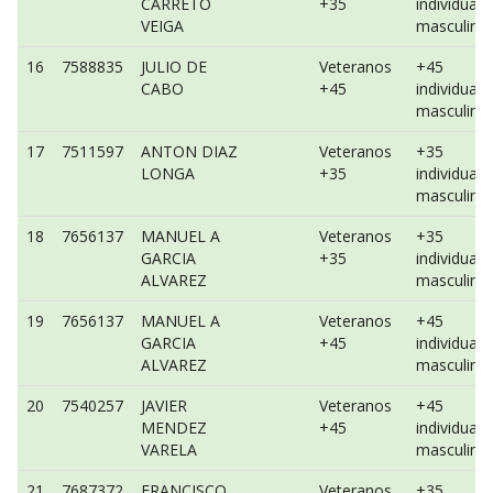
CARRETO
+35
individual
VEIGA
masculino
16
7588835
JULIO DE
Veteranos
+45
CABO
+45
individual
masculino
17
7511597
ANTON DIAZ
Veteranos
+35
LONGA
+35
individual
masculino
18
7656137
MANUEL A
Veteranos
+35
GARCIA
+35
individual
ALVAREZ
masculino
19
7656137
MANUEL A
Veteranos
+45
GARCIA
+45
individual
ALVAREZ
masculino
20
7540257
JAVIER
Veteranos
+45
MENDEZ
+45
individual
VARELA
masculino
21
7687372
FRANCISCO
Veteranos
+35