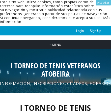
Este sitio web utiliza cookies, tanto propias como de
Aceptar
terceros para recopilar información estadística sobre
su navegación y mostrarle publicidad relacionada con sus
preferencias, generada a partir de sus pautas de navegación.
Si continua navegando, consideramos que acepta su uso.
Más
información
Login
Sign Up
≡
MENU
I TORNEO DE TENIS VETERANOS
ATOBEIRA
INFORMACIÓN, INSCRIPCIONES, CUADROS, HORARIOS
I TORNEO DE TENIS