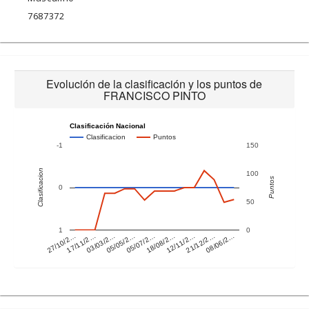
7687372
Evolución de la clasificación y los puntos de
FRANCISCO PINTO
Clasificación Nacional
Clasificacion
Puntos
-1
150
Clasificacion
100
Puntos
0
50
1
0
21/12/2…
27/10/2…
05/05/2…
12/11/2…
03/03/2…
18/08/2…
08/06/2…
17/11/2…
05/07/2…