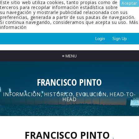
Este sitio web utiliza cookies, tanto propias como de
Aceptar
terceros para recopilar información estadística sobre
su navegación y mostrarle publicidad relacionada con sus
preferencias, generada a partir de sus pautas de navegación.
Si continua navegando, consideramos que acepta su uso.
Más
información
Login
Sign Up
≡
MENU
FRANCISCO PINTO
INFORMACIÓN, HISTÓRICO, EVOLUCIÓN, HEAD-TO-
HEAD
FRANCISCO PINTO
.