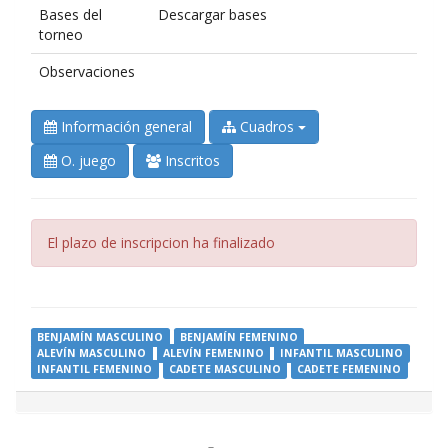
Bases del
Descargar bases
torneo
Observaciones
Información general
Cuadros
O. juego
Inscritos
Error:
El plazo de inscripcion ha finalizado
BENJAMÍN MASCULINO
BENJAMÍN FEMENINO
ALEVÍN MASCULINO
ALEVÍN FEMENINO
INFANTIL MASCULINO
INFANTIL FEMENINO
CADETE MASCULINO
CADETE FEMENINO