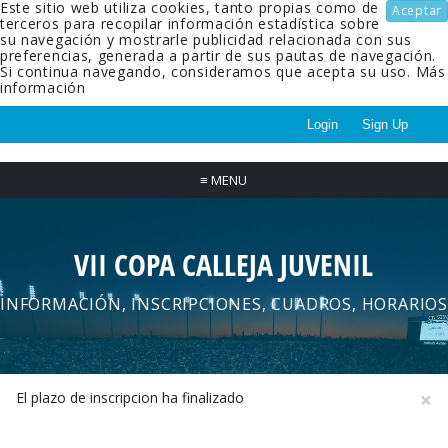
Este sitio web utiliza cookies, tanto propias como de
Aceptar
terceros para recopilar información estadística sobre
su navegación y mostrarle publicidad relacionada con sus
preferencias, generada a partir de sus pautas de navegación.
Si continua navegando, consideramos que acepta su uso.
Más
información
Login
Sign Up
≡
MENU
VII COPA CALLEJA JUVENIL
INFORMACIÓN, INSCRIPCIONES, CUADROS, HORARIOS
×
El plazo de inscripcion ha finalizado