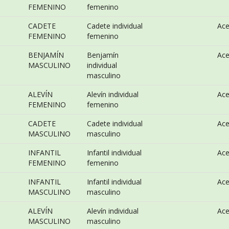
FEMENINO
femenino
CADETE
Cadete individual
Ac
FEMENINO
femenino
BENJAMÍN
Benjamín
Ac
MASCULINO
individual
masculino
ALEVÍN
Alevín individual
Ac
FEMENINO
femenino
CADETE
Cadete individual
Ac
MASCULINO
masculino
INFANTIL
Infantil individual
Ac
FEMENINO
femenino
INFANTIL
Infantil individual
Ac
MASCULINO
masculino
ALEVÍN
Alevín individual
Ac
MASCULINO
masculino