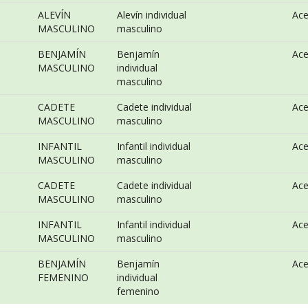
ALEVÍN
Alevín individual
Ac
MASCULINO
masculino
BENJAMÍN
Benjamín
Ac
MASCULINO
individual
masculino
CADETE
Cadete individual
Ac
MASCULINO
masculino
INFANTIL
Infantil individual
Ac
MASCULINO
masculino
CADETE
Cadete individual
Ac
MASCULINO
masculino
INFANTIL
Infantil individual
Ac
MASCULINO
masculino
BENJAMÍN
Benjamín
Ac
FEMENINO
individual
femenino