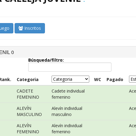
juego
Inscritos
ENIL 0
Búsqueda/filtro:
Rank.
Categoria
WC
Pagado
CADETE
Cadete individual
Ac
FEMENINO
femenino
ALEVÍN
Alevín individual
Ac
MASCULINO
masculino
ALEVÍN
Alevín individual
Ac
FEMENINO
femenino