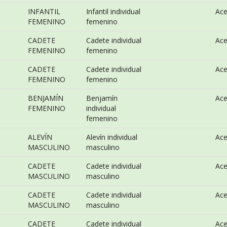
INFANTIL
Infantil individual
Ac
FEMENINO
femenino
CADETE
Cadete individual
Ac
FEMENINO
femenino
CADETE
Cadete individual
Ac
FEMENINO
femenino
BENJAMÍN
Benjamín
Ac
FEMENINO
individual
femenino
ALEVÍN
Alevín individual
Ac
MASCULINO
masculino
CADETE
Cadete individual
Ac
MASCULINO
masculino
CADETE
Cadete individual
Ac
MASCULINO
masculino
CADETE
Cadete individual
Ac