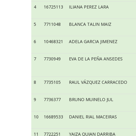
4
16725113
ILIANA PEREZ LARA
5
7711048
BLANCA TALIN MAIZ
6
10468321
ADELA GARCIA JIMENEZ
7
7730949
EVA DE LA PEÑA ANSEDES
8
7735105
RAUL VÁZQUEZ CARRACEDO
9
7736377
BRUNO MUINELO JUL
10
16689533
DANIEL RIAL MACEIRAS
11
7722251
YAIZA QUIAN DARRIBA