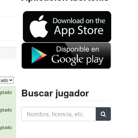
Buscar jugador
eptado
eptado
eptado