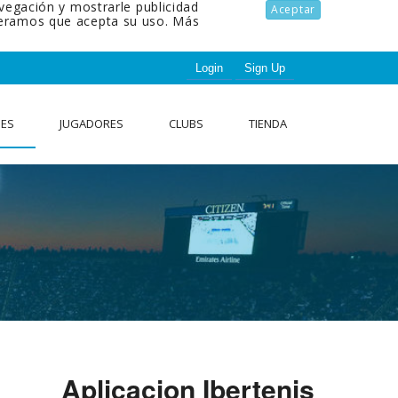
avegación y mostrarle publicidad
Aceptar
ideramos que acepta su uso.
Más
Login
Sign Up
NES
JUGADORES
CLUBS
TIENDA
Aplicacion Ibertenis