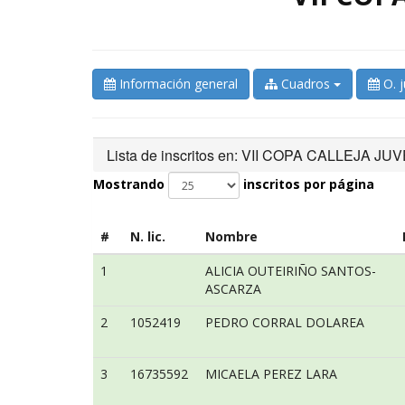
Información general
Cuadros
O. 
Lista de inscritos en: VII COPA CALLEJA JUV
Mostrando
inscritos por página
#
N. lic.
Nombre
1
ALICIA OUTEIRIÑO SANTOS-
ASCARZA
2
1052419
PEDRO CORRAL DOLAREA
3
16735592
MICAELA PEREZ LARA