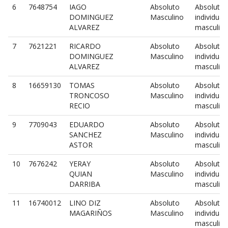
6
7648754
IAGO
Absoluto
Absoluto
DOMINGUEZ
Masculino
individual
ALVAREZ
masculin
7
7621221
RICARDO
Absoluto
Absoluto
DOMINGUEZ
Masculino
individual
ALVAREZ
masculin
8
16659130
TOMAS
Absoluto
Absoluto
TRONCOSO
Masculino
individual
RECIO
masculin
9
7709043
EDUARDO
Absoluto
Absoluto
SANCHEZ
Masculino
individual
ASTOR
masculin
10
7676242
YERAY
Absoluto
Absoluto
QUIAN
Masculino
individual
DARRIBA
masculin
11
16740012
LINO DIZ
Absoluto
Absoluto
MAGARIÑOS
Masculino
individual
masculin