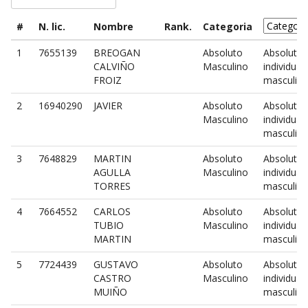
#
N. lic.
Nombre
Rank.
Categoria
1
7655139
BREOGAN
Absoluto
Absoluto
CALVIÑO
Masculino
individual
FROIZ
masculin
2
16940290
JAVIER
Absoluto
Absoluto
Masculino
individual
masculin
3
7648829
MARTIN
Absoluto
Absoluto
AGULLA
Masculino
individual
TORRES
masculin
4
7664552
CARLOS
Absoluto
Absoluto
TUBIO
Masculino
individual
MARTIN
masculin
5
7724439
GUSTAVO
Absoluto
Absoluto
CASTRO
Masculino
individual
MUIÑO
masculin