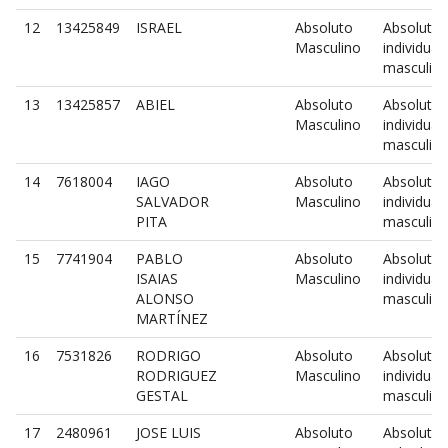
12
13425849
ISRAEL
Absoluto
Absoluto
Masculino
individual
masculin
13
13425857
ABIEL
Absoluto
Absoluto
Masculino
individual
masculin
14
7618004
IAGO
Absoluto
Absoluto
SALVADOR
Masculino
individual
PITA
masculin
15
7741904
PABLO
Absoluto
Absoluto
ISAIAS
Masculino
individual
ALONSO
masculin
MARTÍNEZ
16
7531826
RODRIGO
Absoluto
Absoluto
RODRIGUEZ
Masculino
individual
GESTAL
masculin
17
2480961
JOSE LUIS
Absoluto
Absoluto