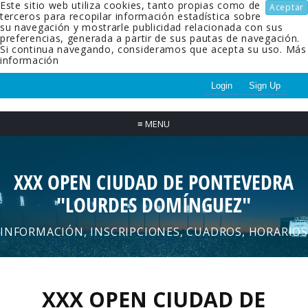
Este sitio web utiliza cookies, tanto propias como de
Aceptar
terceros para recopilar información estadística sobre
su navegación y mostrarle publicidad relacionada con sus
preferencias, generada a partir de sus pautas de navegación.
Si continua navegando, consideramos que acepta su uso.
Más
información
Login
Sign Up
≡
MENU
XXX OPEN CIUDAD DE PONTEVEDRA
"LOURDES DOMÍNGUEZ"
INFORMACIÓN, INSCRIPCIONES, CUADROS, HORARIOS
XXX OPEN CIUDAD DE