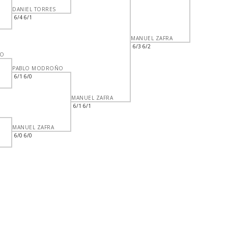
DANIEL TORRES
6/4 6/1
MANUEL ZAFRA
6/3 6/2
ÑO
PABLO MODROÑO
6/1 6/0
MANUEL ZAFRA
6/1 6/1
MANUEL ZAFRA
6/0 6/0