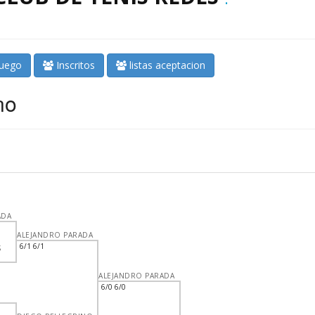
juego
Inscritos
listas aceptacion
no
ADA
ALEJANDRO PARADA
6/1 6/1
S
ALEJANDRO PARADA
6/0 6/0
Z