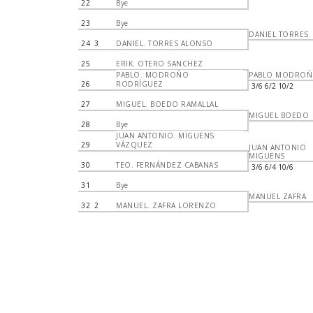
22
Bye
23
Bye
DANIEL TORRES
24
3
DANIEL. TORRES ALONSO
25
ERIK. OTERO SANCHEZ
PABLO. MODROÑO
PABLO MODRO
26
RODRÍGUEZ
3/6 6/2 10/2
27
MIGUEL. BOEDO RAMALLAL
MIGUEL BOEDO
28
Bye
JUAN ANTONIO. MIGUENS
29
VÁZQUEZ
JUAN ANTONIO
MIGUENS
30
TEO. FERNÁNDEZ CABANAS
3/6 6/4 10/6
31
Bye
MANUEL ZAFRA
32
2
MANUEL. ZAFRA LORENZO