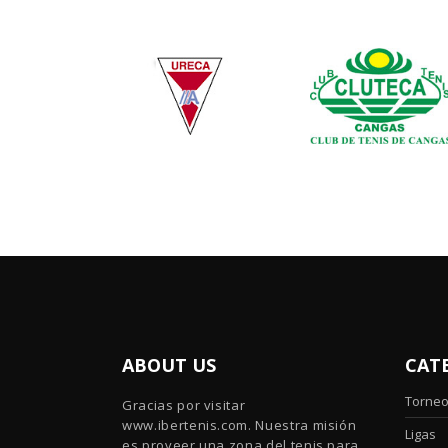
ABOUT US
CAT
Torne
Gracias por visitar
www.ibertenis.com. Nuestra misión
Ligas
es proveer una zona del tenis para