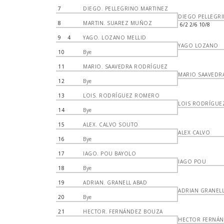
7
DIEGO. PELLEGRINO MARTINEZ
DIEGO PELLEGR
8
MARTIN. SUAREZ MUÑOZ
6/2 2/6 10/8
9
4
YAGO. LOZANO MELLID
YAGO LOZANO
10
Bye
11
MARIO. SAAVEDRA RODRÍGUEZ
MARIO SAAVEDR
12
Bye
13
LOIS. RODRÍGUEZ ROMERO
LOIS RODRÍGUE
14
Bye
15
ALEX. CALVO SOUTO
ALEX CALVO
16
Bye
17
IAGO. POU BAYOLO
IAGO POU
18
Bye
19
ADRIAN. GRANELL ABAD
ADRIAN GRANEL
20
Bye
21
HECTOR. FERNÁNDEZ BOUZA
HECTOR FERNÁ