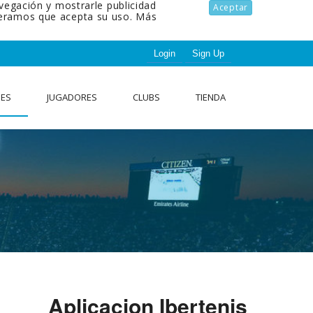
avegación y mostrarle publicidad
Aceptar
ideramos que acepta su uso.
Más
Login
Sign Up
NES
JUGADORES
CLUBS
TIENDA
Aplicacion Ibertenis