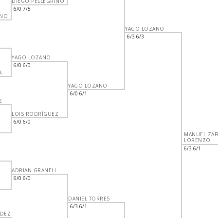
DIEGO PELLEGRINO
6/0 7/5
INO
YAGO LOZANO
6/3 6/3
YAGO LOZANO
6/0 6/0
A
YAGO LOZANO
6/0 6/1
Z
LOIS RODRÍGUEZ
6/0 6/0
MANUEL ZAF
LORENZO
6/3 6/1
ADRIAN GRANELL
6/0 6/0
L
DANIEL TORRES
6/3 6/1
NDEZ