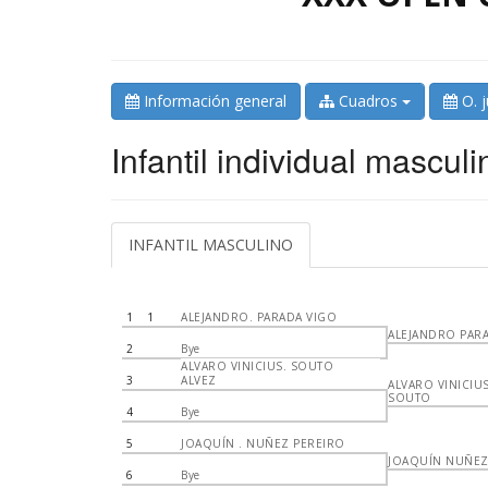
Información general
Cuadros
O. 
Infantil individual masculi
INFANTIL MASCULINO
1
1
ALEJANDRO. PARADA VIGO
ALEJANDRO PAR
2
Bye
ALVARO VINICIUS. SOUTO
3
ALVEZ
ALVARO VINICIU
SOUTO
4
Bye
5
JOAQUÍN . NUÑEZ PEREIRO
JOAQUÍN NUÑE
6
Bye