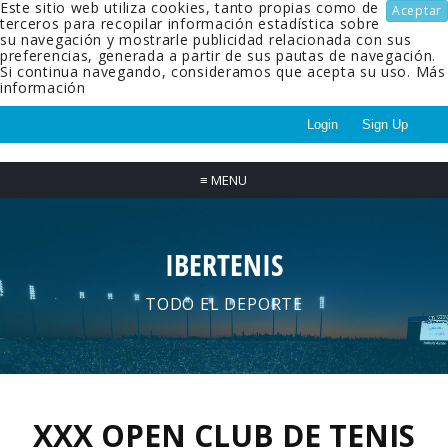
Este sitio web utiliza cookies, tanto propias como de
Aceptar
terceros para recopilar información estadística sobre
su navegación y mostrarle publicidad relacionada con sus
preferencias, generada a partir de sus pautas de navegación.
Si continua navegando, consideramos que acepta su uso.
Más
información
Login
Sign Up
≡
MENU
IBERTENIS
TODO EL DEPORTE
XXX OPEN CLUB DE TENIS