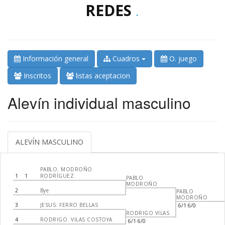
REDES
.
Información general
Cuadros
O. juego
Inscritos
listas aceptacion
Alevín individual masculino
ALEVÍN MASCULINO
PABLO. MODROÑO
1
1
RODRÍGUEZ
PABLO
MODROÑO
2
Bye
PABLO
MODROÑO
3
JESUS. FERRO BELLAS
6/1 6/0
RODRIGO VILAS
4
RODRIGO. VILAS COSTOYA
6/1 6/0