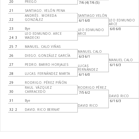
20
PREGO
7/6 (4) 7/6 (5)
21
SANTIAGO. VELÓN PENA
ANDRÉS . MOREDA
SANTIAGO VELÓN
22
GONZÁLEZ
LEO EDMUNDO
6/1 6/0
ARCE
23
Bye
6/0 6/0
LEO EDMUNDO
LEO EDMUNDO. ARCE
ARCE
24
3
WADECKI
25
7
MANUEL. CALO VIÑAS
MANUEL CALO
26
DIEGO. GONZÁLEZ GARCÍA
6/3 6/1
MANUEL CALO
27
PEDRO. BARRO HORJALES
6/1 6/3
LUCAS
FERNÁNDEZ
28
LUCAS. FERNÁNDEZ MARTA
6/1 6/0
29
RODRIGO. PÉREZ PIÑÓN
RAUL. VÁZQUEZ
RODRIGO PÉREZ
30
CARRACEDO
7/5 6/2
DAVID RICO
31
Bye
6/1 6/3
DAVID RICO
32
2
DAVID. RICO BERNAT