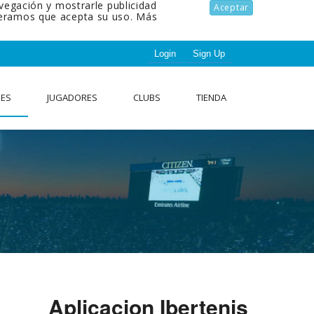
avegación y mostrarle publicidad
Aceptar
ideramos que acepta su uso.
Más
Login
Sign Up
NES
JUGADORES
CLUBS
TIENDA
Aplicacion Ibertenis