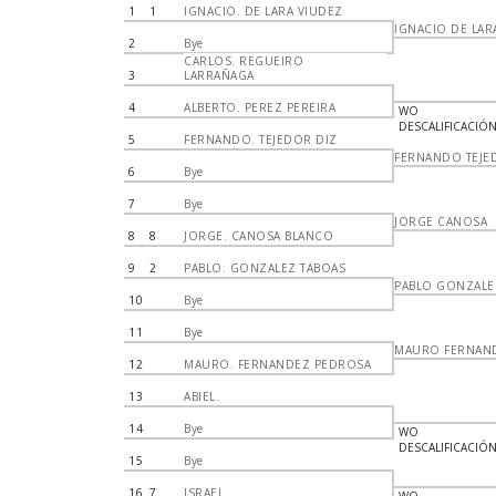
1
1
IGNACIO. DE LARA VIUDEZ
IGNACIO DE LAR
2
Bye
CARLOS. REGUEIRO
3
LARRAÑAGA
4
ALBERTO. PEREZ PEREIRA
WO
DESCALIFICACIÓ
5
FERNANDO. TEJEDOR DIZ
FERNANDO TEJE
6
Bye
7
Bye
JORGE CANOSA
8
8
JORGE. CANOSA BLANCO
9
2
PABLO. GONZALEZ TABOAS
PABLO GONZALE
10
Bye
11
Bye
MAURO FERNAN
12
MAURO. FERNANDEZ PEDROSA
13
ABIEL.
14
Bye
WO
DESCALIFICACIÓ
15
Bye
16
7
ISRAEL.