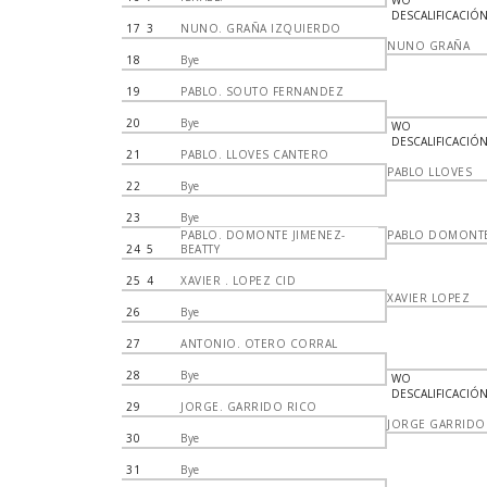
WO
DESCALIFICACIÓ
17
3
NUNO. GRAÑA IZQUIERDO
NUNO GRAÑA
18
Bye
19
PABLO. SOUTO FERNANDEZ
20
Bye
WO
DESCALIFICACIÓ
21
PABLO. LLOVES CANTERO
PABLO LLOVES
22
Bye
23
Bye
PABLO. DOMONTE JIMENEZ-
PABLO DOMONT
24
5
BEATTY
25
4
XAVIER . LOPEZ CID
XAVIER LOPEZ
26
Bye
27
ANTONIO. OTERO CORRAL
28
Bye
WO
DESCALIFICACIÓ
29
JORGE. GARRIDO RICO
JORGE GARRIDO
30
Bye
31
Bye