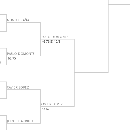
N
NUNO GRAÑA
PABLO DOMONTE
N
46 76(5) 10/8
PABLO DOMONTE
62 75
E
XAVIER LOPEZ
XAVIER LOPEZ
N
63 62
JORGE GARRIDO