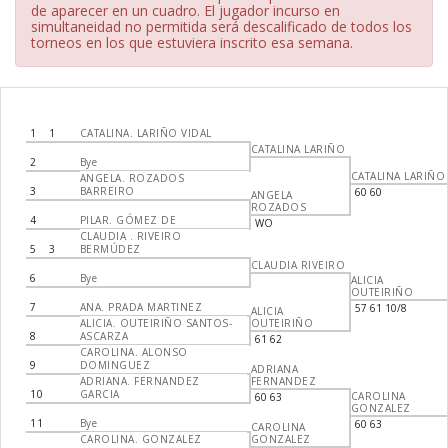
de aparecer en un cuadro. El jugador incurso en
simultaneidad no permitida será descalificado de todos los
torneos en los que estuviera inscrito esa semana.
1
1
CATALINA. LARIÑO VIDAL
CATALINA LARIÑO
2
Bye
CATALINA LARIÑO
ANGELA. ROZADOS
3
BARREIRO
60 60
ANGELA
ROZADOS
4
PILAR. GÓMEZ DE
WO
CLAUDIA . RIVEIRO
5
3
BERMÚDEZ
CLAUDIA RIVEIRO
6
Bye
ALICIA
OUTEIRIÑO
7
ANA. PRADA MARTINEZ
57 61 10/8
ALICIA
ALICIA. OUTEIRIÑO SANTOS-
OUTEIRIÑO
8
ASCARZA
61 62
CAROLINA. ALONSO
9
DOMINGUEZ
ADRIANA
ADRIANA. FERNANDEZ
FERNANDEZ
10
GARCIA
CAROLINA
60 63
GONZALEZ
11
Bye
60 63
CAROLINA
CAROLINA. GONZALEZ
GONZALEZ