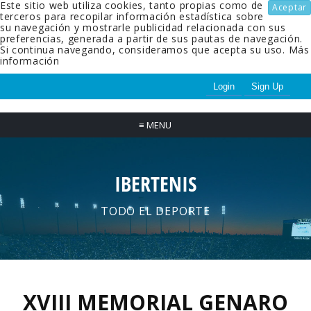
Este sitio web utiliza cookies, tanto propias como de
Aceptar
terceros para recopilar información estadística sobre
su navegación y mostrarle publicidad relacionada con sus
preferencias, generada a partir de sus pautas de navegación.
Si continua navegando, consideramos que acepta su uso.
Más
información
Login
Sign Up
≡
MENU
IBERTENIS
TODO EL DEPORTE
XVIII MEMORIAL GENARO