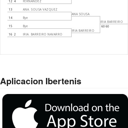
12
4
FERNANDEZ
13
ANA. SOUSA VAZQUEZ
ANA SOUSA
14
Bye
IRIA BARREIRO
15
Bye
60 60
IRIA BARREIRO
16
2
IRIA. BARREIRO NAVARRO
Aplicacion Ibertenis