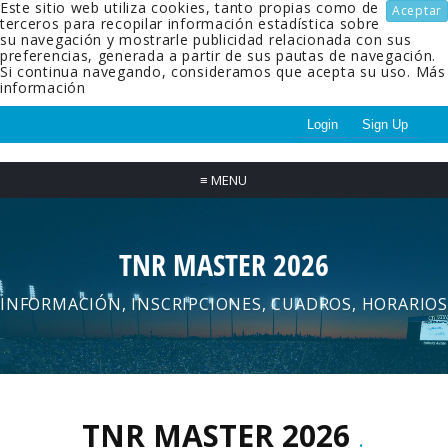
Este sitio web utiliza cookies, tanto propias como de
Aceptar
terceros para recopilar información estadística sobre
su navegación y mostrarle publicidad relacionada con sus
preferencias, generada a partir de sus pautas de navegación.
Si continua navegando, consideramos que acepta su uso.
Más
información
Login
Sign Up
≡
MENU
TNR MASTER 2026
INFORMACIÓN, INSCRIPCIONES, CUADROS, HORARIOS
TNR MASTER 2026
.