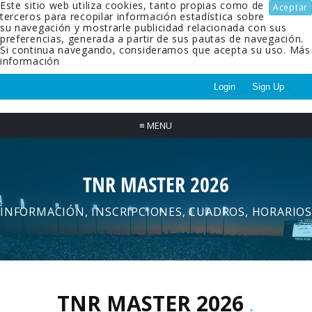
Este sitio web utiliza cookies, tanto propias como de
Aceptar
terceros para recopilar información estadística sobre
su navegación y mostrarle publicidad relacionada con sus
preferencias, generada a partir de sus pautas de navegación.
Si continua navegando, consideramos que acepta su uso.
Más
información
Login
Sign Up
≡
MENU
TNR MASTER 2026
INFORMACIÓN, INSCRIPCIONES, CUADROS, HORARIOS
TNR MASTER 2026
.