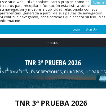
Este sitio web utiliza cookies, tanto propias como de
Aceptar
terceros para recopilar información estadística sobre
su navegación y mostrarle publicidad relacionada con sus
preferencias, generada a partir de sus pautas de navegación.
Si continua navegando, consideramos que acepta su uso.
Más
información
Login
Sign Up
≡
MENU
TNR 3ª PRUEBA 2026
INFORMACIÓN, INSCRIPCIONES, CUADROS, HORARIOS
TNR 3ª PRUEBA 2026
.