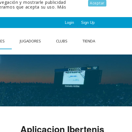
avegación y mostrarle publicidad
Aceptar
ideramos que acepta su uso.
Más
Login
Sign Up
NES
JUGADORES
CLUBS
TIENDA
Aplicacion Ibertenis