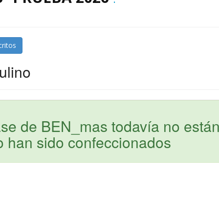
critos
ulino
fase de BEN_mas todavía no está
o han sido confeccionados