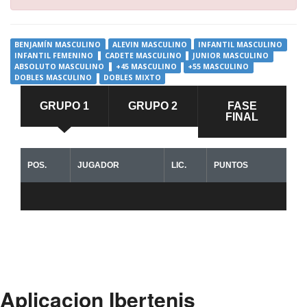
BENJAMÍN MASCULINO
ALEVIN MASCULINO
INFANTIL MASCULINO
INFANTIL FEMENINO
CADETE MASCULINO
JUNIOR MASCULINO
ABSOLUTO MASCULINO
+45 MASCULINO
+55 MASCULINO
DOBLES MASCULINO
DOBLES MIXTO
GRUPO 1
GRUPO 2
FASE
FINAL
POS.
JUGADOR
LIC.
PUNTOS
Aplicacion Ibertenis