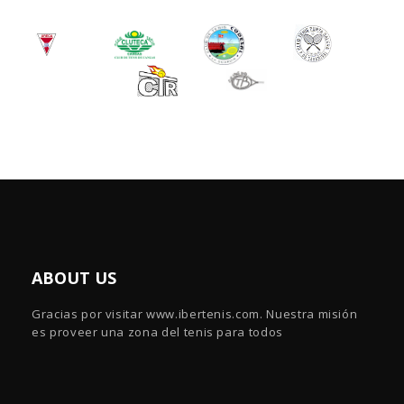
ABOUT US
Gracias por visitar www.ibertenis.com. Nuestra misión
es proveer una zona del tenis para todos