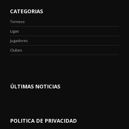
CATEGORIAS
Torneos
Ligas
Jugadores
Clubes
ÚLTIMAS NOTICIAS
POLITICA DE PRIVACIDAD