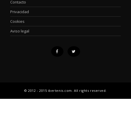
Contacto
Privacidad
Cookies
Aviso legal
© 2012 - 2015 ibertenis.com. All rights reserved.