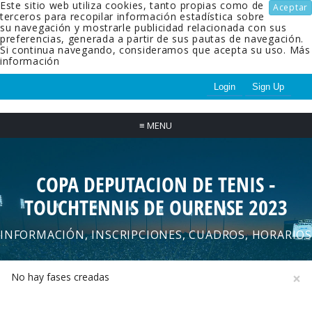
Este sitio web utiliza cookies, tanto propias como de
Aceptar
terceros para recopilar información estadística sobre
su navegación y mostrarle publicidad relacionada con sus
preferencias, generada a partir de sus pautas de navegación.
Si continua navegando, consideramos que acepta su uso.
Más
información
Login
Sign Up
≡
MENU
COPA DEPUTACION DE TENIS -
TOUCHTENNIS DE OURENSE 2023
INFORMACIÓN, INSCRIPCIONES, CUADROS, HORARIOS
×
No hay fases creadas