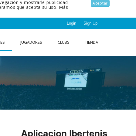
avegación y mostrarle publicidad
Aceptar
ideramos que acepta su uso.
Más
Login
Sign Up
NES
JUGADORES
CLUBS
TIENDA
Aplicacion Ibertenis