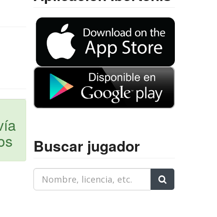
vía
os
Buscar jugador