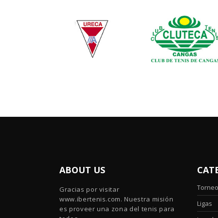
ABOUT US
CAT
Torne
Gracias por visitar
www.ibertenis.com. Nuestra misión
Ligas
es proveer una zona del tenis para