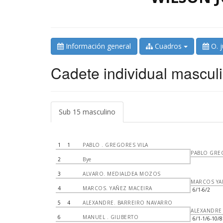
Información general
Cuadros
O. 
Cadete individual mascul
Sub 15 masculino
1
1
PABLO . GREGORES VILA
PABLO GRE
2
Bye
3
ALVARO. MEDIALDEA MOZOS
MARCOS YA
4
MARCOS. YAÑEZ MACEIRA
6/1-6/2
5
4
ALEXANDRE. BARREIRO NAVARRO
ALEXANDRE
6
MANUEL . GILIBERTO
6/1-1/6-10/8