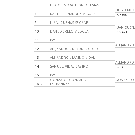
7
HUGO . MOGOLLON IGLESIAS
HUGO MOG
8
RAUL . FERNANDEZ MIGUEZ
6/3-6/0
9
JUAN. DUEÑAS SEOANE
JUAN DUEÑ
10
DANI. AGRELO VILLALBA
6/2-6/1
11
Bye
ALEJANDRO
12
3
ALEJANDRO . REBOREDO ORGE
13
ALEJANDRO . LARIÑO VIDAL
ALEJANDRO
14
SAMUEL. VIDAL CASTRO
W.O.
15
Bye
GONZALO. GONZALEZ
GONZALO 
16
2
FERNANDEZ