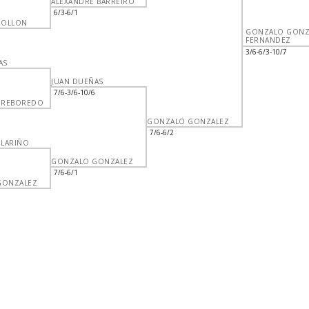
ALEXANDRE BARREIRO
6/3-6/1
OLLON
GONZALO GONZ
FERNANDEZ
3/6-6/3-10/7
AS
JUAN DUEÑAS
7/6-3/6-10/6
 REBOREDO
GONZALO GONZALEZ
7/6-6/2
 LARIÑO
GONZALO GONZALEZ
7/6-6/1
GONZALEZ