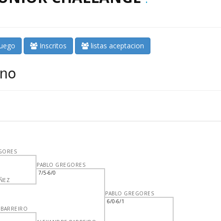
juego
Inscritos
listas aceptacion
ino
GORES
PABLO GREGORES
7/5-6/0
ÑEZ
PABLO GREGORES
6/0-6/1
 BARREIRO