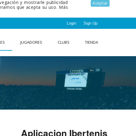
avegación y mostrarle publicidad
Aceptar
ideramos que acepta su uso.
Más
Login
Sign Up
NES
JUGADORES
CLUBS
TIENDA
Aplicacion Ibertenis