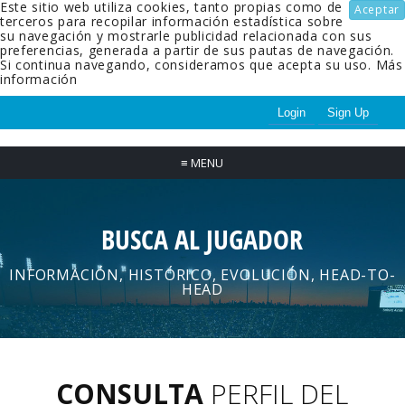
Este sitio web utiliza cookies, tanto propias como de
Aceptar
terceros para recopilar información estadística sobre
su navegación y mostrarle publicidad relacionada con sus
preferencias, generada a partir de sus pautas de navegación.
Si continua navegando, consideramos que acepta su uso.
Más
información
Login
Sign Up
≡
MENU
BUSCA AL JUGADOR
INFORMACIÓN, HISTÓRICO, EVOLUCIÓN, HEAD-TO-
HEAD
CONSULTA
PERFIL DEL