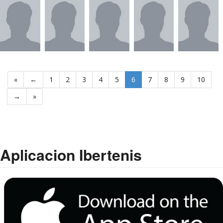
«
←
1
2
3
4
5
6
7
8
9
10
→
»
Aplicacion Ibertenis