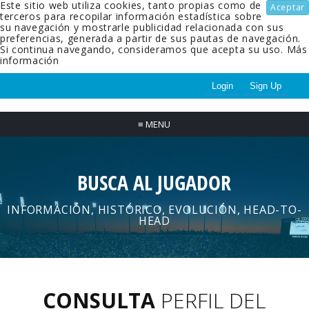
Este sitio web utiliza cookies, tanto propias como de
Aceptar
terceros para recopilar información estadística sobre
su navegación y mostrarle publicidad relacionada con sus
preferencias, generada a partir de sus pautas de navegación.
Si continua navegando, consideramos que acepta su uso.
Más
información
Login
Sign Up
≡
MENU
BUSCA AL JUGADOR
INFORMACIÓN, HISTÓRICO, EVOLUCIÓN, HEAD-TO-
HEAD
CONSULTA
PERFIL DEL