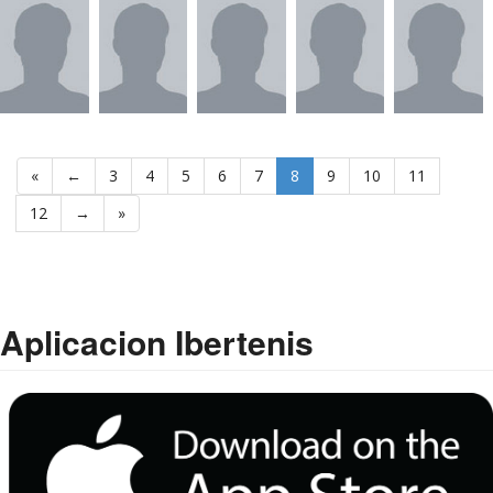
«
←
3
4
5
6
7
8
9
10
11
12
→
»
Aplicacion Ibertenis