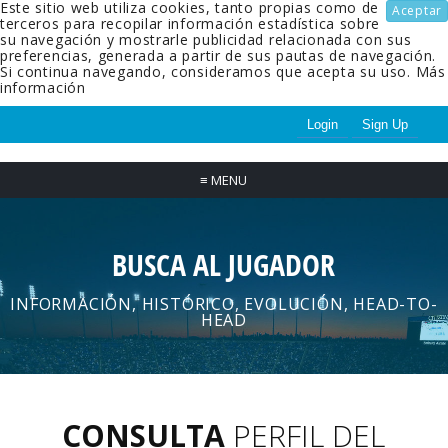
Este sitio web utiliza cookies, tanto propias como de
Aceptar
terceros para recopilar información estadística sobre
su navegación y mostrarle publicidad relacionada con sus
preferencias, generada a partir de sus pautas de navegación.
Si continua navegando, consideramos que acepta su uso.
Más
información
Login
Sign Up
≡
MENU
BUSCA AL JUGADOR
INFORMACIÓN, HISTÓRICO, EVOLUCIÓN, HEAD-TO-
HEAD
CONSULTA
PERFIL DEL