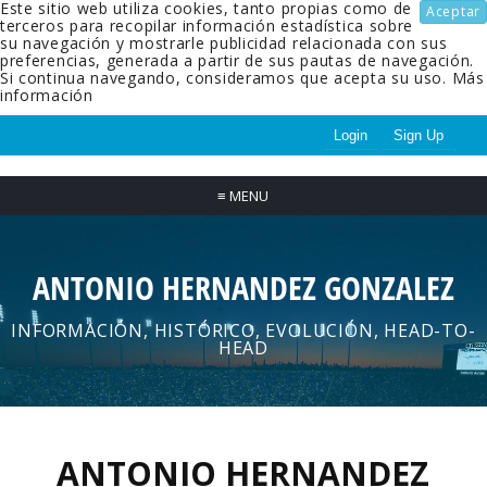
Este sitio web utiliza cookies, tanto propias como de
Aceptar
terceros para recopilar información estadística sobre
su navegación y mostrarle publicidad relacionada con sus
preferencias, generada a partir de sus pautas de navegación.
Si continua navegando, consideramos que acepta su uso.
Más
información
Login
Sign Up
≡
MENU
ANTONIO HERNANDEZ GONZALEZ
INFORMACIÓN, HISTÓRICO, EVOLUCIÓN, HEAD-TO-
HEAD
ANTONIO HERNANDEZ