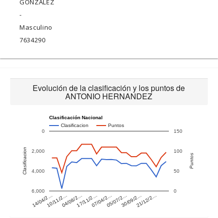
GONZALEZ
-
Masculino
7634290
Evolución de la clasificación y los puntos de
ANTONIO HERNANDEZ
Clasificación Nacional
Clasificacion
Puntos
0
150
Clasificacion
2,000
100
Puntos
4,000
50
6,000
0
14/04/2…
10/11/2…
04/08/2…
17/11/2…
07/04/2…
05/07/2…
30/09/2…
21/12/2…