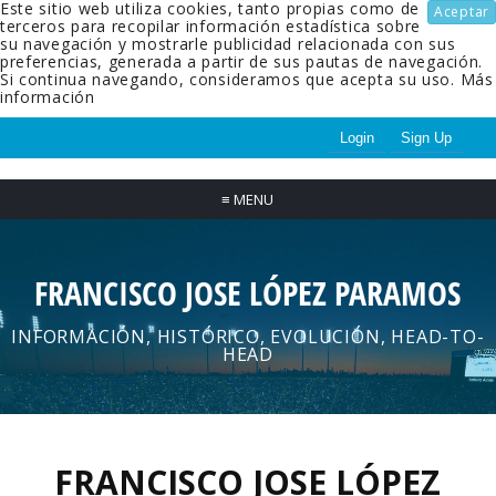
Este sitio web utiliza cookies, tanto propias como de
Aceptar
terceros para recopilar información estadística sobre
su navegación y mostrarle publicidad relacionada con sus
preferencias, generada a partir de sus pautas de navegación.
Si continua navegando, consideramos que acepta su uso.
Más
información
Login
Sign Up
≡
MENU
FRANCISCO JOSE LÓPEZ PARAMOS
INFORMACIÓN, HISTÓRICO, EVOLUCIÓN, HEAD-TO-
HEAD
FRANCISCO JOSE LÓPEZ