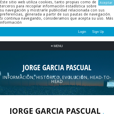
Este sitio web utiliza cookies, tanto propias como de
Aceptar
terceros para recopilar información estadística sobre
su navegación y mostrarle publicidad relacionada con sus
preferencias, generada a partir de sus pautas de navegación.
Si continua navegando, consideramos que acepta su uso.
Más
información
Login
Sign Up
≡
MENU
JORGE GARCIA PASCUAL
INFORMACIÓN, HISTÓRICO, EVOLUCIÓN, HEAD-TO-
HEAD
JORGE GARCIA PASCUAL
.