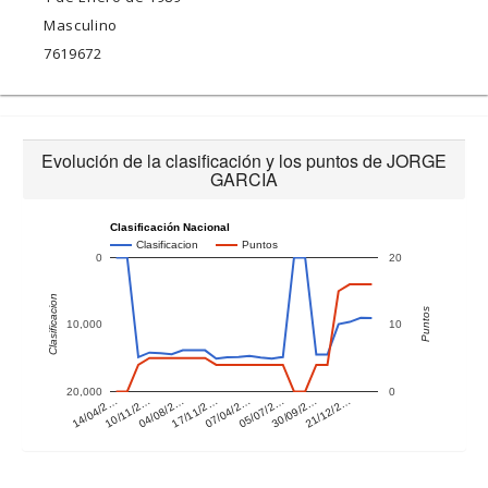
Masculino
7619672
Evolución de la clasificación y los puntos de JORGE
GARCIA
Clasificación Nacional
Clasificacion
Puntos
0
20
Clasificacion
Puntos
10,000
10
20,000
0
14/04/2…
10/11/2…
04/08/2…
17/11/2…
07/04/2…
05/07/2…
30/09/2…
21/12/2…