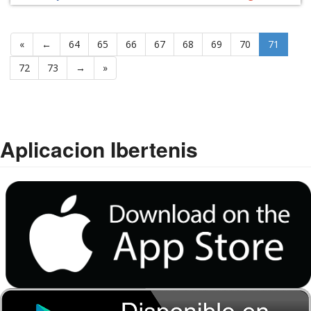
«
←
64
65
66
67
68
69
70
71
72
73
→
»
Aplicacion Ibertenis