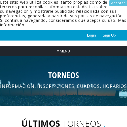
Este sitio web utiliza cookies, tanto propias como de
Aceptar
terceros para recopilar información estadística sobre
su navegación y mostrarle publicidad relacionada con sus
preferencias, generada a partir de sus pautas de navegación.
Si continua navegando, consideramos que acepta su uso.
Más
información
Login
Sign Up
≡
MENU
TORNEOS
INFORMACIÓN, INSCRIPCIONES, CUADROS, HORARIOS
ÚLTIMOS
TORNEOS
.