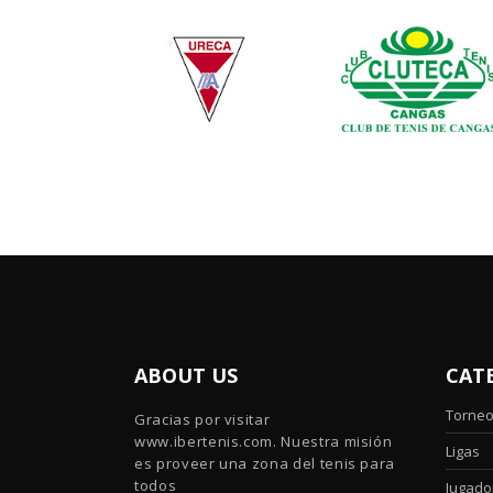
ABOUT US
CAT
Torne
Gracias por visitar
www.ibertenis.com. Nuestra misión
Ligas
es proveer una zona del tenis para
todos
Jugado