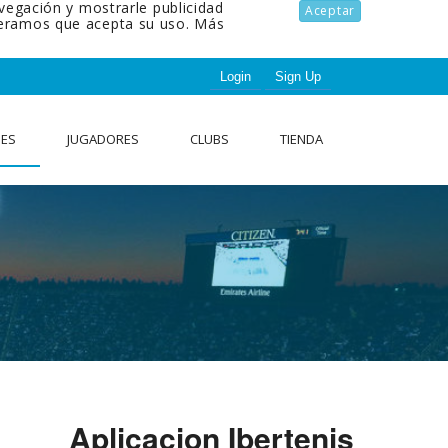
avegación y mostrarle publicidad
Aceptar
ideramos que acepta su uso.
Más
Login
Sign Up
NES
JUGADORES
CLUBS
TIENDA
Aplicacion Ibertenis