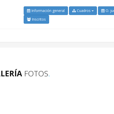
Información general
Cuadros
O. ju
Inscritos
LERÍA
FOTOS
.