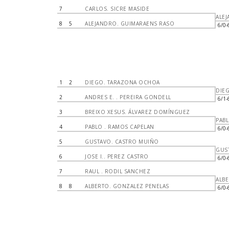
7
CARLOS. SICRE MASIDE
ALE
8
5
ALEJANDRO. GUIMARAENS RASO
6/0-
1
2
DIEGO. TARAZONA OCHOA
DIE
2
ANDRES E. . PEREIRA GONDELL
6/1-
3
BREIXO XESUS. ÁLVAREZ DOMÍNGUEZ
PAB
4
PABLO . RAMOS CAPELAN
6/0-
5
GUSTAVO. CASTRO MUIÑO
GUS
6
JOSE I.. PEREZ CASTRO
6/0-
7
RAUL . RODIL SANCHEZ
ALB
8
8
ALBERTO. GONZALEZ PENELAS
6/0-