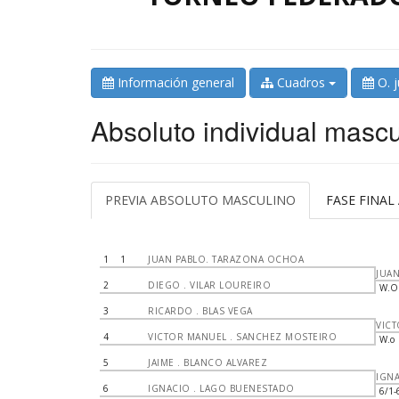
Información general
Cuadros
O. 
Absoluto individual mascu
PREVIA ABSOLUTO MASCULINO
FASE FINA
1
1
JUAN PABLO. TARAZONA OCHOA
JUA
2
DIEGO . VILAR LOUREIRO
W.O
3
RICARDO . BLAS VEGA
VIC
4
VICTOR MANUEL . SANCHEZ MOSTEIRO
W.o
5
JAIME . BLANCO ALVAREZ
IGN
6
IGNACIO . LAGO BUENESTADO
6/1-