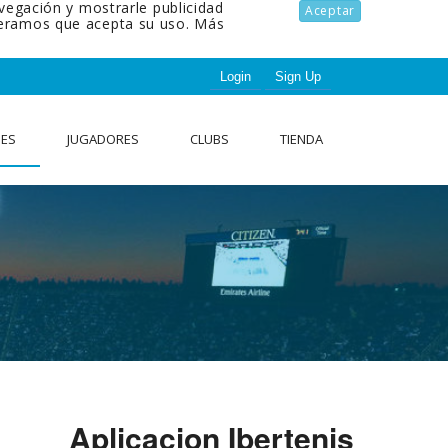
avegación y mostrarle publicidad
Aceptar
ideramos que acepta su uso.
Más
Login
Sign Up
NES
JUGADORES
CLUBS
TIENDA
Aplicacion Ibertenis