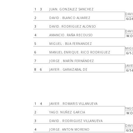
1
3
JUAN. GONZALEZ SANCHEZ
DAV
2
DAVID . BLANCO ALVAREZ
6/2-
3
DAVID. RODRIGUEZ ALONSO
DAV
4
AMANCIO. RAÑA RECOUSO
W.O
5
MIGUEL . BUA FERNANDEZ
MIG
6
MANUEL ENRIQUE. RICO RODRIGUEZ
6/1-
7
JORGE . MARÍN FERNÁNDEZ
JAVI
8
6
JAVIER . GARAIZABAL DE
6/1-
1
4
JAVIER . ROMARIS VILLANUEVA
YAG
2
YAGO. NUÑEZ GARCIA
W.O
3
DAVID . RODRIGUEZ VILLANUEVA
DAV
4
JORGE. ANTON MORENO
6/3-