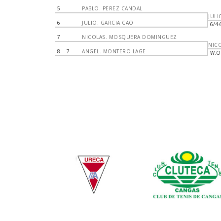
5
PABLO. PEREZ CANDAL
JULI
6
JULIO. GARCIA CAO
6/4-
7
NICOLAS. MOSQUERA DOMINGUEZ
NIC
8
7
ANGEL. MONTERO LAGE
W.O