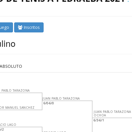
juego
Inscritos
lino
L ABSOLUTO
N PABLO TARAZONA
JUAN PABLO TARAZONA
6/0-6/0
TOR MANUEL SANCHEZ
JUAN PABLO TARAZONA
OCHOA
6/3-6/1
ACIO LAGO
6/2