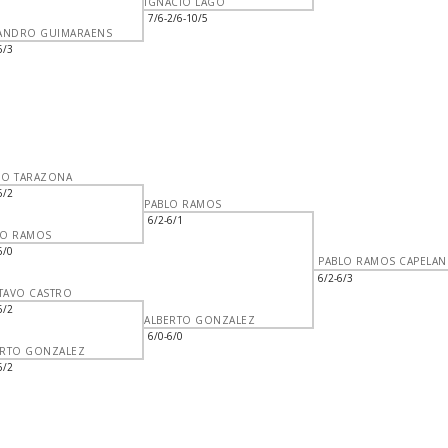
IGNACIO LAGO
7/6-2/6-10/5
JANDRO GUIMARAENS
6/3
GO TARAZONA
6/2
PABLO RAMOS
6/2-6/1
LO RAMOS
6/0
PABLO RAMOS CAPELAN
6/2-6/3
TAVO CASTRO
6/2
ALBERTO GONZALEZ
6/0-6/0
ERTO GONZALEZ
6/2