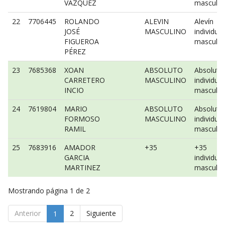
VAZQUEZ
masculin
22
7706445
ROLANDO
ALEVIN
Alevín
JOSÉ
MASCULINO
individual
FIGUEROA
masculin
PÉREZ
23
7685368
XOAN
ABSOLUTO
Absoluto
CARRETERO
MASCULINO
individual
INCIO
masculin
24
7619804
MARIO
ABSOLUTO
Absoluto
FORMOSO
MASCULINO
individual
RAMIL
masculin
25
7683916
AMADOR
+35
+35
GARCIA
individual
MARTINEZ
masculin
Mostrando página 1 de 2
Anterior
2
Siguiente
1