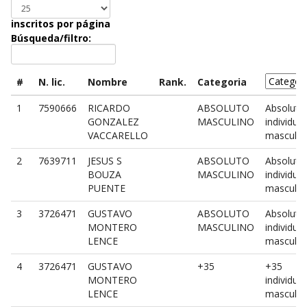
inscritos por página
Búsqueda/filtro:
#
N. lic.
Nombre
Rank.
Categoria
1
7590666
RICARDO
ABSOLUTO
Absoluto
GONZALEZ
MASCULINO
individual
VACCARELLO
masculin
2
7639711
JESUS S
ABSOLUTO
Absoluto
BOUZA
MASCULINO
individual
PUENTE
masculin
3
3726471
GUSTAVO
ABSOLUTO
Absoluto
MONTERO
MASCULINO
individual
LENCE
masculin
4
3726471
GUSTAVO
+35
+35
MONTERO
individual
LENCE
masculin