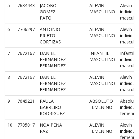
5
7684443
JACOBO
ALEVIN
Alevín
GOMEZ
MASCULINO
individual
PATO
masculin
6
7706297
ANTONIO
ALEVIN
Alevín
PRIETO
MASCULINO
individual
CORTIZAS
masculin
7
7672167
DANIEL
INFANTIL
Infantil
FERNANDEZ
MASCULINO
individual
FERNANDEZ
masculin
8
7672167
DANIEL
ALEVIN
Alevín
FERNANDEZ
MASCULINO
individual
FERNANDEZ
masculin
9
7645221
PAULA
ABSOLUTO
Absoluto
BARREIRO
FEMENINO
individual
RODRIGUEZ
femenin
10
7705017
NOA PENA
ALEVIN
Alevín
PAZ
FEMENINO
individual
femenin