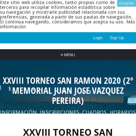
Este sitio web utiliza cookies, tanto propias como de
Aceptar
terceros para recopilar información estadística sobre
su navegación y mostrarle publicidad relacionada con sus
preferencias, generada a partir de sus pautas de navegación.
Si continua navegando, consideramos que acepta su uso.
Más
información
Login
Sign Up
≡
MENU
XXVIII TORNEO SAN RAMON 2020 (2º
MEMORIAL JUAN JOSE VAZQUEZ
PEREIRA)
INFORMACIÓN, INSCRIPCIONES, CUADROS, HORARIOS
XXVIII TORNEO SAN