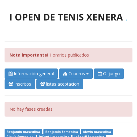
I OPEN DE TENIS XENERA
.
Nota importante!
Horarios publicados
Información general
Cuadros
O. juego
Inscritos
listas aceptacion
Error:
No hay fases creadas
Benjamín masculina
Benjamín femenina
Alevín masculina
Alevín femenina
Infantil masculina
Infantil femenina