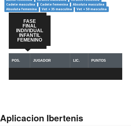
Cadete masculina
Cadete femenina
Absoluta masculina
Absoluta femenina
Vet + 35 masculina
Vet + 50 masculina
FASE
FINAL
INDIVIDUAL
INFANTIL
FEMENINO
POS.
JUGADOR
LIC.
PUNTOS
Aplicacion Ibertenis