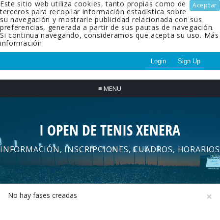
Este sitio web utiliza cookies, tanto propias como de
Aceptar
terceros para recopilar información estadística sobre
su navegación y mostrarle publicidad relacionada con sus
preferencias, generada a partir de sus pautas de navegación.
Si continua navegando, consideramos que acepta su uso.
Más
información
Login
Sign Up
≡
MENU
I OPEN DE TENIS XENERA
INFORMACIÓN, INSCRIPCIONES, CUADROS, HORARIOS
×
No hay fases creadas