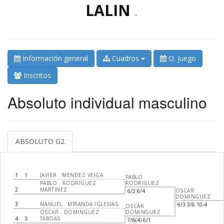
LALIN
.
Información general
Cuadros
O. juego
Inscritos
Absoluto individual masculino
ABSOLUTO G2
1
1
JAVIER . MENDEZ VEIGA
PABLO
PABLO . RODRIGUEZ
RODRIGUEZ
2
MARTINEZ
OSCAR
6/2 6/4
DOMINGUEZ
3
MANUEL . MIRANDA IGLESIAS
6/3 3/6 10-4
OSCAR
OSCAR . DOMINGUEZ
DOMINGUEZ
4
3
TABOAS
7/6(4) 6/1