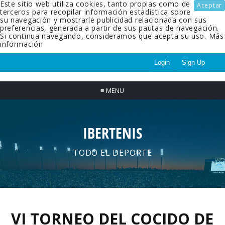
Este sitio web utiliza cookies, tanto propias como de
Aceptar
terceros para recopilar información estadística sobre
su navegación y mostrarle publicidad relacionada con sus
preferencias, generada a partir de sus pautas de navegación.
Si continua navegando, consideramos que acepta su uso.
Más
información
Login
Sign Up
≡
MENU
IBERTENIS
TODO EL DEPORTE
VI TORNEO DEL COCIDO DE