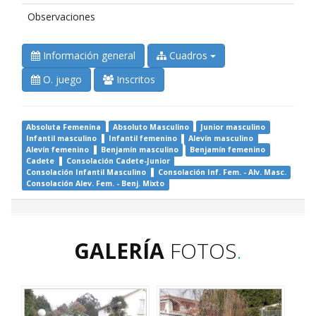
Observaciones
Información general
Cuadros
O. juego
Inscritos
Absoluta Femenina
Absoluto Masculino
Junior masculino
Infantil masculino
Infantil femenino
Alevín masculino
Alevín femenino
Benjamín masculino
Benjamín femenino
Cadete
Consolación Cadete-Junior
Consolación Infantil Masculino
Consolación Inf. Fem. - Alv. Masc.
Consolación Alev. Fem. - Benj. Mixto
GALERÍA
FOTOS
.