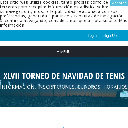
Este sitio web utiliza cookies, tanto propias como de
Aceptar
terceros para recopilar información estadística sobre
su navegación y mostrarle publicidad relacionada con sus
preferencias, generada a partir de sus pautas de navegación.
Si continua navegando, consideramos que acepta su uso.
Más
información
Login
Sign Up
≡
MENU
XLVII TORNEO DE NAVIDAD DE TENIS
INFORMACIÓN, INSCRIPCIONES, CUADROS, HORARIOS
.