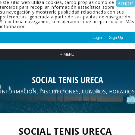
Este sitio web utiliza cookies, tanto propias como de
Aceptar
terceros para recopilar información estadística sobre
su navegación y mostrarle publicidad relacionada con sus
preferencias, generada a partir de sus pautas de navegación.
Si continua navegando, consideramos que acepta su uso.
Más
información
Login
Sign Up
≡
MENU
SOCIAL TENIS URECA
INFORMACIÓN, INSCRIPCIONES, CUADROS, HORARIOS
SOCIAL TENIS URECA
.