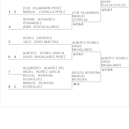
JAVIER
PLEGUEZUELOS
JOSE. VILLAMARIN PEREZ
6/2 6/1
3
3
MANUEL . ZORRILLA PEREZ
JOSE VILLAMARIN
MANUEL
ADRIAN . NOVALBOS
ZORRILLA
FERNANDEZ
6/3 6/2
4
JAIME. NOVOA ALVAREZ
PEDRO. ZAPATERO
5
GALO. ZAYAS BARCENA
ALBERTO ROMEU
DAVID
MAGALLANES
ALBERTO . ROMEU GARCIA
6/3 6/1
6
4
DAVID. MAGALLANES PEREZ
ALBERTO ROMEU
DAVID
MAGALLANES
ALEJANDRO . ALVAREZ DEL
6/1 6/4
7
ANGEL . NUÑEZ GARCIA
MIGUEL MOREIRA
MIGUEL . MOREIRA
MANUEL
RODRIGUEZ
MOREIRA
MANUEL . MOREIRA
W.O.
8
2
RODRIGUEZ