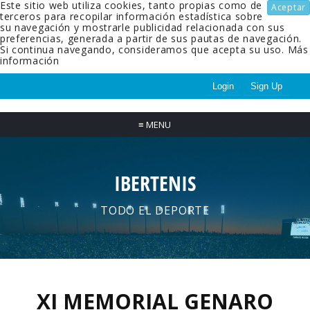
Este sitio web utiliza cookies, tanto propias como de
Aceptar
terceros para recopilar información estadística sobre
su navegación y mostrarle publicidad relacionada con sus
preferencias, generada a partir de sus pautas de navegación.
Si continua navegando, consideramos que acepta su uso.
Más
información
Login
Sign Up
≡
MENU
IBERTENIS
TODO EL DEPORTE
XI MEMORIAL GENARO