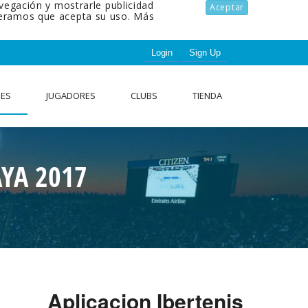
avegación y mostrarle publicidad
Aceptar
ideramos que acepta su uso.
Más
Login
Sign Up
NES
JUGADORES
CLUBS
TIENDA
YA 2017
Aplicacion Ibertenis