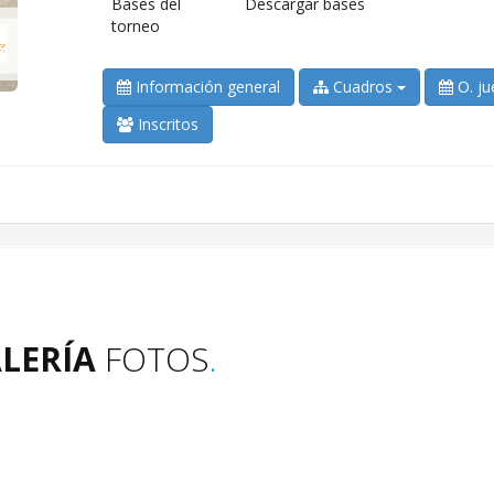
Bases del
Descargar bases
torneo
Información general
Cuadros
O. ju
Inscritos
LERÍA
FOTOS
.