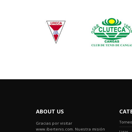
ABOUT US
CAT
Torne
Gracias por visitar
www.ibertenis.com. Nuestra misión
Ligas