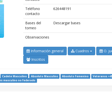
Teléfono
626448191
contacto
Bases del
Descargar bases
torneo
Observaciones
Información general
Cuadros
O. ju
Inscritos
Cadete Masculino
Absoluto Masculino
Absoluto Femenino
Veteranos +4
es masculino no federado