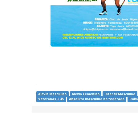
Alevín Masculino
Alevín Femenino
Infantil Masculino
Veteranas + 45
Absoluto masculino no federado
Dobl