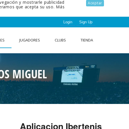
avegación y mostrarle publicidad
Aceptar
ideramos que acepta su uso.
Más
Login
Sign Up
NES
JUGADORES
CLUBS
TIENDA
OS MIGUEL
Aplicacion Ibertenis