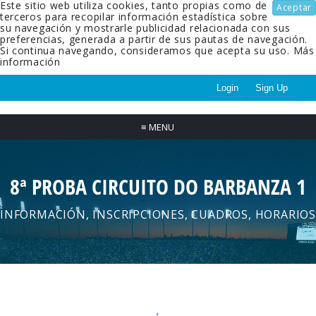
Este sitio web utiliza cookies, tanto propias como de
Aceptar
terceros para recopilar información estadística sobre
su navegación y mostrarle publicidad relacionada con sus
preferencias, generada a partir de sus pautas de navegación.
Si continua navegando, consideramos que acepta su uso.
Más
información
Login
Sign Up
≡
MENU
8ª PROBA CIRCUITO DO BARBANZA 1
INFORMACIÓN, INSCRIPCIONES, CUADROS, HORARIOS
.