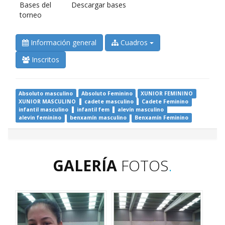
Bases del
Descargar bases
torneo
Información general
Cuadros
Inscritos
Absoluto masculino
Absoluto Feminino
XUNIOR FEMININO
XUNIOR MASCULINO
cadete masculino
Cadete Feminino
infantil masculino
infantil fem
alevín masculino
alevin feminino
benxamín masculino
Benxamín Feminino
GALERÍA
FOTOS
.